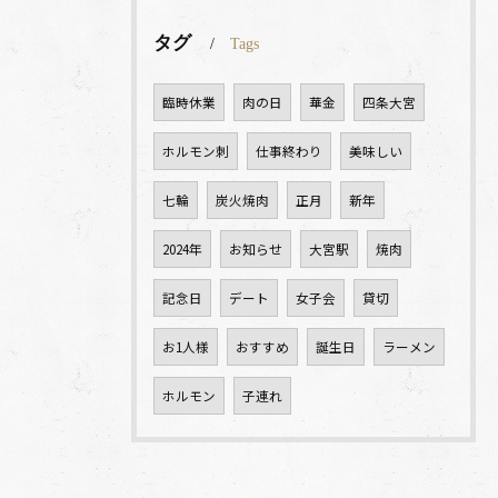
タグ
Tags
臨時休業
肉の日
華金
四条大宮
ホルモン刺
仕事終わり
美味しい
七輪
炭火焼肉
正月
新年
2024年
お知らせ
大宮駅
焼肉
記念日
デート
女子会
貸切
お1人様
おすすめ
誕生日
ラーメン
ホルモン
子連れ