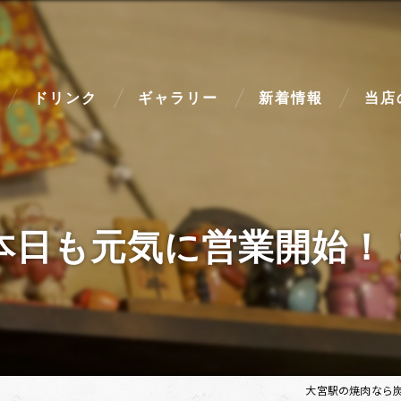
ドリンク
ギャラリー
新着情報
当店
ディナ
高級
本日も元気に営業開始！
美味し
駅近
和牛
大宮駅の焼肉なら