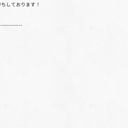
待ちしております！
-------------