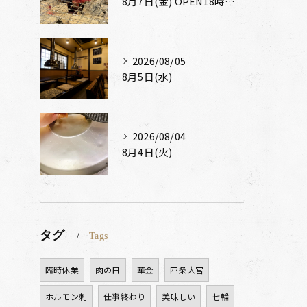
8月7日(金) OPEN18時～CLOSE23時
2026/08/05
8月5日(水)
2026/08/04
8月4日(火)
タグ
Tags
臨時休業
肉の日
華金
四条大宮
ホルモン刺
仕事終わり
美味しい
七輪