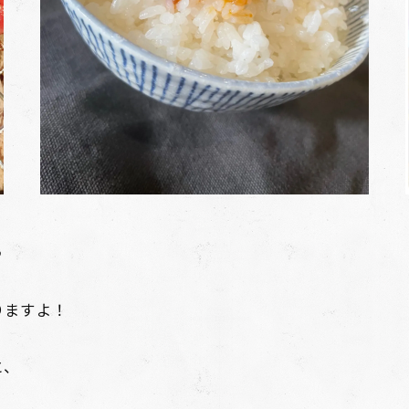
♪
りますよ！
、
と、