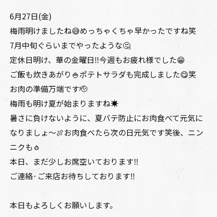
6月27日(金)
梅雨明けましたね😅めっちゃくちゃ早かったですね笑
7月中旬ぐらいまでやったような🤔
定休日明け、華の金曜日‼️今週もお疲れ様でした😁
ご飯も炊きあがり🍚ポテトサラダも完成しました😋笑
お肉の準備万端です🫡
梅雨も明け夏が始まりますね☀️
暑さに負けないように、夏バテ防止にお肉食べて元気に
なりましょ〜🍖お肉食べたら次の日元気です笑後、ニン
ニクも🧄
本日、まだ少しお席空いております‼️
ご連絡·ご来店お待ちしております‼️
本日もよろしくお願いします。