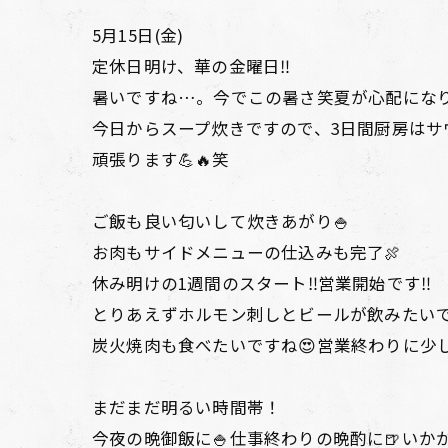
5月15日(金)
定休日明け、華の金曜日‼️
暑いですね…。今でこの暑さ笑夏が心配になり
今日からスープ炊きですので、3日間厨房はサ
頑張ります💪🔥笑
ご飯も良い匂いして炊きあがり🍚
お肉もサイドメニューの仕込みも完了🍖
休み明けの1週間のスタート‼️営業開始です‼️
とりあえずホルモン刺しとビールが飲みたいで
炭火焼肉も食べたいですね😍営業終わりに少し
まだまだ明るい時間帯！
今夜の晩御飯に🍚仕事終わりの晩酌に🍺いか