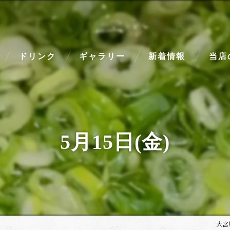
ドリンク
ギャラリー
新着情報
当店
ディナ
高級
5月15日(金)
美味し
駅近
和牛
大宮