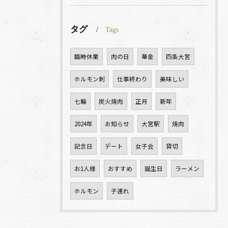
タグ
Tags
臨時休業
肉の日
華金
四条大宮
ホルモン刺
仕事終わり
美味しい
七輪
炭火焼肉
正月
新年
2024年
お知らせ
大宮駅
焼肉
記念日
デート
女子会
貸切
お1人様
おすすめ
誕生日
ラーメン
ホルモン
子連れ