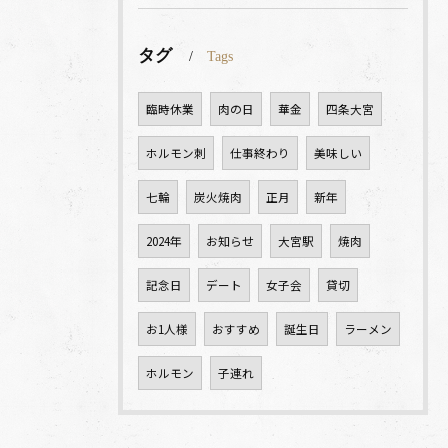
タグ
Tags
臨時休業
肉の日
華金
四条大宮
ホルモン刺
仕事終わり
美味しい
七輪
炭火焼肉
正月
新年
2024年
お知らせ
大宮駅
焼肉
記念日
デート
女子会
貸切
お1人様
おすすめ
誕生日
ラーメン
ホルモン
子連れ