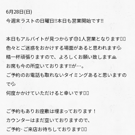
6月28日(日)
今週末ラストの日曜日‼️本日も営業開始です‼️
本日もアルバイトが見つからず😓1人営業となります🙇‍♂️
色々とご迷惑をおかけする場面があると思われます💦
精一杯頑張りますので、よろしくお願い致します🙏
お席も今の所空いております‼️が…。
ご予約のお電話も取れないタイミングあると思いますの
で💦
何度かかけていただけると幸いです🙇‍♂️
ご予約もありお座敷は埋まっております！
カウンターはまだ空いておりますので、
ご予約·ご来店お待ちしております🙇‍♂️