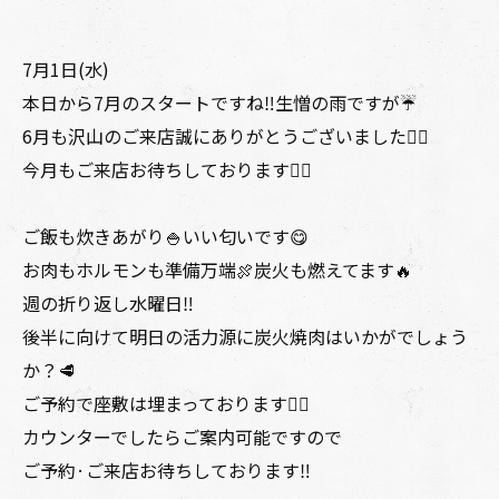
7月1日(水)
本日から7月のスタートですね‼️生憎の雨ですが☔️
6月も沢山のご来店誠にありがとうございました🙇‍♂️
今月もご来店お待ちしております🙇‍♂️
ご飯も炊きあがり🍚いい匂いです😋
お肉もホルモンも準備万端🍖炭火も燃えてます🔥
週の折り返し水曜日‼️
後半に向けて明日の活力源に炭火焼肉はいかがでしょう
か？🥩
ご予約で座敷は埋まっております🙇‍♂️
カウンターでしたらご案内可能ですので
ご予約·ご来店お待ちしております‼️