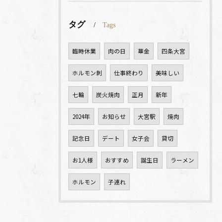
タグ
Tags
臨時休業
肉の日
華金
四条大宮
ホルモン刺
仕事終わり
美味しい
七輪
炭火焼肉
正月
新年
2024年
お知らせ
大宮駅
焼肉
記念日
デート
女子会
貸切
お1人様
おすすめ
誕生日
ラーメン
ホルモン
子連れ